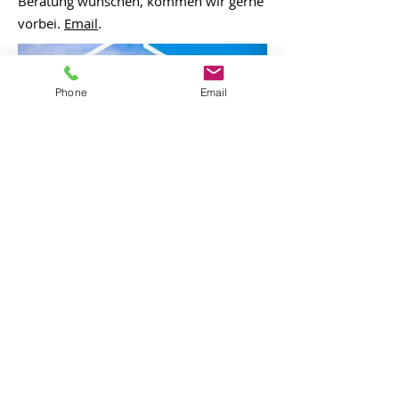
Beratung wünschen, kommen wir gerne
vorbei.
Email
.
Phone
Email
Versicherungsfälle
Sie haben einen Versicherungsschaden?
Wir übernehmen Ihren kompletten
Schadensfall und betreuen Ihren
Schaden von Anfang bis Ende persönlich
und kompetent. Dabei koordinieren wir
alle Beteiligten und setzen Sie immer
über den Vorgang in Kenntnis.