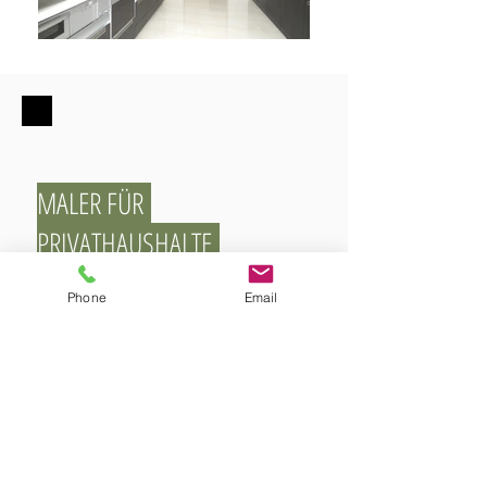
MALER FÜR
PRIVATHAUSHALTE
Phone
Email
MALER FÜR
HAUSVERWALTUNG
& VERSICHERUNGEN